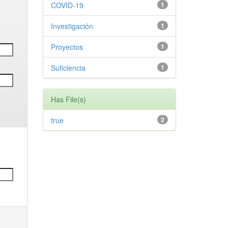
COVID-19
1
Investigación
1
Proyectos
1
Suficiencia
1
Has File(s)
true
2