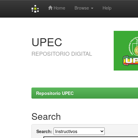
Home
Browse
Help
Skip
navigation
UPEC
REPOSITORIO DIGITAL
Repositorio UPEC
Search
Search: