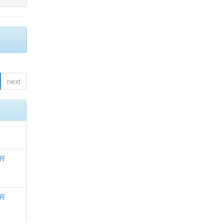
next
OR
OR