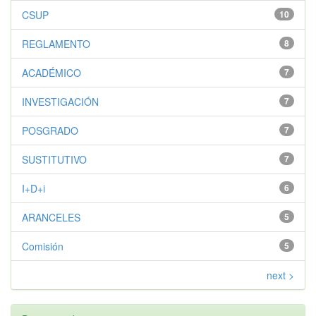
CSUP
10
REGLAMENTO
8
ACADÉMICO
7
INVESTIGACIÓN
7
POSGRADO
7
SUSTITUTIVO
7
I+D+i
6
ARANCELES
5
Comisión
5
next >