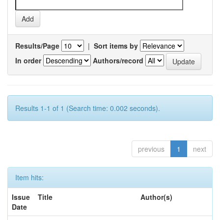
Results/Page
|
Sort items by
In order
Authors/record
Results 1-1 of 1 (Search time: 0.002 seconds).
previous
1
next
Item hits:
Issue
Title
Author(s)
Date