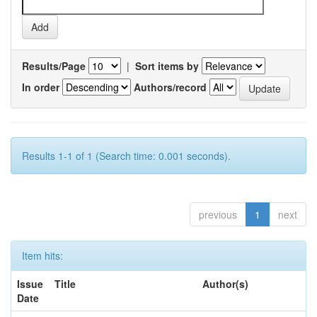
Results/Page
|
Sort items by
In order
Authors/record
Results 1-1 of 1 (Search time: 0.001 seconds).
previous
1
next
Item hits:
Issue
Title
Author(s)
Date