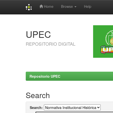
Home
Browse
Help
Skip
navigation
UPEC
REPOSITORIO DIGITAL
Repositorio UPEC
Search
Search: