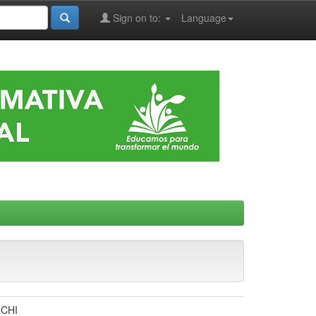
Sign on to:
Language
RCHI