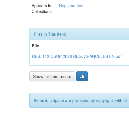
Appears in
Reglamentos
Collections:
Files in This Item:
File
RES. 112-CSUP-2026 REG. ARANCELES FN.pdf
Show full item record
Items in DSpace are protected by copyright, with all 