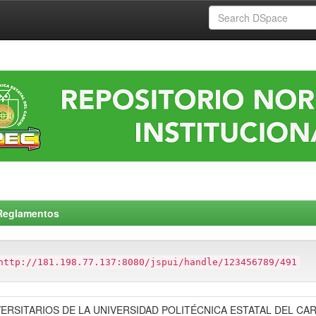
Reglamentos
http://181.198.77.137:8080/jspui/handle/123456789/491
RSITARIOS DE LA UNIVERSIDAD POLITÉCNICA ESTATAL DEL CA