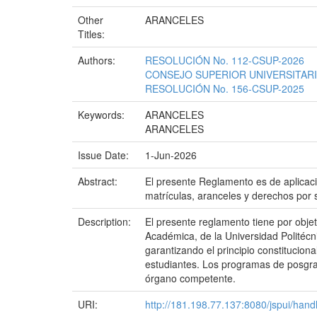
Other
ARANCELES
Titles:
Authors:
RESOLUCIÓN No. 112-CSUP-2026
CONSEJO SUPERIOR UNIVERSITAR
RESOLUCIÓN No. 156-CSUP-2025
Keywords:
ARANCELES
ARANCELES
Issue Date:
1-Jun-2026
Abstract:
El presente Reglamento es de aplicación
matrículas, aranceles y derechos por se
Description:
El presente reglamento tiene por obje
Académica, de la Universidad Politécni
garantizando el principio constitucion
estudiantes. Los programas de posgrad
órgano competente.
URI:
http://181.198.77.137:8080/jspui/han