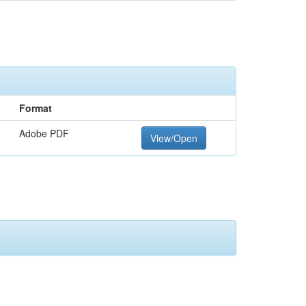
Format
Adobe PDF
View/Open