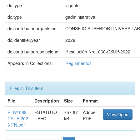
dc.type
vigente
dc.type
gadministrativa
dc.contributor.organismo
CONSEJO SUPERIOR UNIVERSITAR
dc.identifier.year
2026
dc.contributor.resoluciond
Resolución Nro. 060-CSUP-2022
Appears in Collections:
Reglamentos
Files in This Item:
File
Description
Size
Format
R. Nº 069 -
ESTATUTO
757.87
Adobe
View/Open
CSUP 202
UPEC
kB
PDF
6 FN.pdf