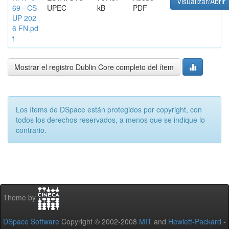
Visualizar/Abrir
69 - CS
UPEC
kB
PDF
UP 202
6 FN.pd
f
Mostrar el registro Dublin Core completo del ítem
Los ítems de DSpace están protegidos por copyright, con
todos los derechos reservados, a menos que se indique lo
contrario.
Theme by
DSpace Software
Copyright © 2002-2008
MIT
and
Hewlett-Packard
-