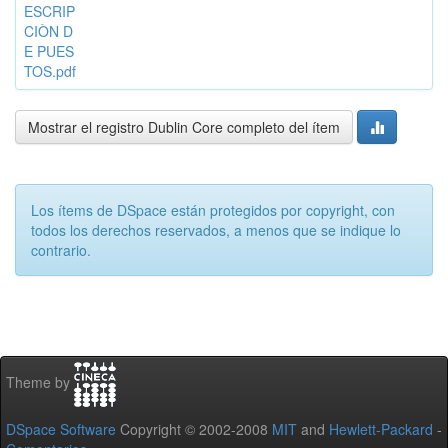
ESCRIP
CIÒN D
E PUES
TOS.pdf
Mostrar el registro Dublin Core completo del ítem
Los ítems de DSpace están protegidos por copyright, con
todos los derechos reservados, a menos que se indique lo
contrario.
Theme by
DSpace Software
Copyright © 2002-2008
MIT
and
Hewlett-Packard
-