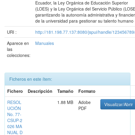
Ecuador, la Ley Orgánica de Educación Superior
(LOES) y la Ley Orgánica del Servicio Público (LOS
garantizando la autonomía administrativa y financie
de la universidad para gestionar su talento humano
URI :
http://181.198.77.137:8080/jspui/handle/123456789
Aparece en
Manuales
las
colecciones:
Ficheros en este ítem:
Fichero
Descripción
Tamaño
Formato
RESOL
1.88 MB
Adobe
Visualizar/Abrir
UCIÓN
PDF
No. 77-
CSUP-2
026 MA
NUAL D